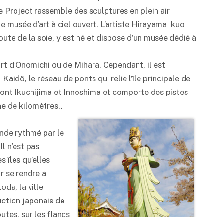
e Project rassemble des sculptures en plein air
te musée d’art à ciel ouvert. L’artiste Hirayama Ikuo
te de la soie, y est né et dispose d’un musée dédié à
rt d’Onomichi ou de Mihara. Cependant, il est
aidô, le réseau de ponts qui relie l’île principale de
, dont Ikuchijima et Innoshima et comporte des pistes
ne de kilomètres..
onde rythmé par le
 Il n’est pas
s îles qu’elles
r se rendre à
oda, la ville
duction japonais de
utes, sur les flancs