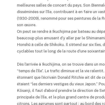
meilleures salles de concert du pays. Son Biennal
disséminées sur l’île, contribuant à en faire un vas
(1930-2009), renommé pour ses peintures de la Rou
son œuvre.
On peut se rendre à Ikuchijima par bateau au dépa
beaucoup plus amusant d’y aller par le Shimanami K
Honshû à celle de Shikoku. Il s’étend sur six îles
cyclables tout le long de la route d’une soixantai
Dès l’arrivée à Ikuchijima, on se trouve dans un m
“temps de l’île”. Le trafic diminue et la vie ralentit.
étonnant que l’écrivain Donald Ritchie ait dit de ce
étaient “les derniers vestiges du vieux Japon.” Pou
Kôsanji, il faut d’abord prendre la direction de Set
principale de l’île, et le plus grand centre de pro
citrons. Les agrumes sont partout : au bord des ro