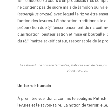
15°, élaborée au cours d’un processus très complex
ne contient pas de sucre mais de l’amidon qui va 
(
aspergillus oryzae
) avec lequel le riz va être en
l’action des levures
.
L’élaboration traditionnelle d
préparation du
kôji
(ensemencement du riz cuit av
clarification, pasteurisation et mise en bouteille. 
du
tôji
(maître sakéificateur, responsable de la pr
Le
saké
est une boisson fermentée, élaborée avec de l’eau, du
et des levures.
Un terroir humain
À première vue, donc, comme le souligne Patrick 
levures et le savoir-faire. La notion de terroir, e