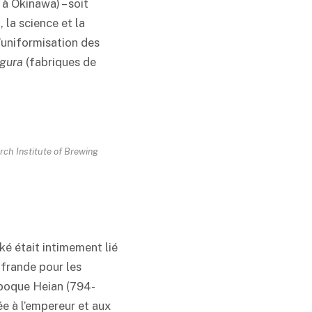
 à Okinawa) – soit
 la science et la
l’uniformisation des
agura
(fabriques de
rch Institute of Brewing
ké
était intimement lié
ffrande pour les
époque Heian (794-
e à l’empereur et aux