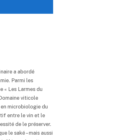
naire a abordé
omie. Parmi les
se « Les Larmes du
Domaine viticole
 en microbiologie du
f entre le vin et le
essité de le préserver.
que le
saké
– mais aussi