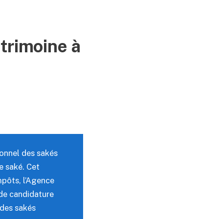
atrimoine à
tionnel des sakés
de
saké
. Cet
mpôts, l’Agence
 de candidature
 des sakés