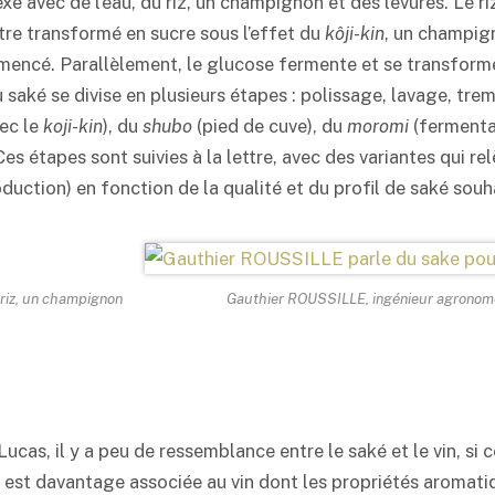
e avec de l’eau, du riz, un champignon et des levures. Le riz
être transformé en sucre sous l’effet du
kôji-kin
, un champig
semencé. Parallèlement, le glucose fermente et se transform
u
saké
se divise en plusieurs étapes : polissage, lavage, trem
ec le
koji-kin
), du
shubo
(pied de cuve), du
moromi
(fermentat
Ces étapes sont suivies à la lettre, avec des variantes qui re
oduction) en fonction de la qualité et du profil de
saké
souha
 riz, un champignon
Gauthier ROUSSILLE, ingénieur agronom
Lucas, il y a peu de ressemblance entre le
saké
et le vin, si c
lle, est davantage associée au vin dont les propriétés aromat