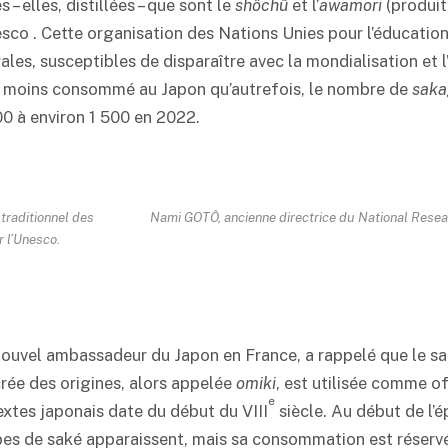
– elles, distillées – que sont le
shôchû
et l’
awamori
(produit
sco . Cette organisation des Nations Unies pour l’éducation,
rales, susceptibles de disparaître avec la mondialisation et 
 moins consommé au Japon qu’autrefois, le nombre de
sak
00 à environ 1 500 en 2022.
traditionnel des
Nami GOTÔ, ancienne directrice du National Resea
r l’Unesco.
uvel ambassadeur du Japon en France, a rappelé que le
sa
acrée des origines, alors appelée
omiki
, est utilisée comme o
e
xtes japonais date du début du VIII
siècle. Au début de l’
ypes de
saké
apparaissent, mais sa consommation est réservé