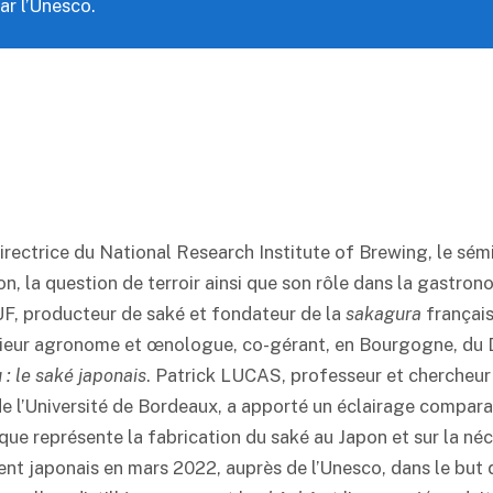
ar l’Unesco.
ctrice du National Research Institute of Brewing, le sémi
ion, la question de terroir ainsi que son rôle dans la gastron
UF, producteur de
saké
et fondateur de la
sakagura
françai
ieur agronome et œnologue, co-gérant, en Bourgogne, du 
 : le
saké
japonais
. Patrick LUCAS, professeur et chercheur
 de l’Université de Bordeaux, a apporté un éclairage comparati
l que représente la fabrication du
saké
au Japon et sur la néc
nt japonais en mars 2022, auprès de l’Unesco, dans le but 