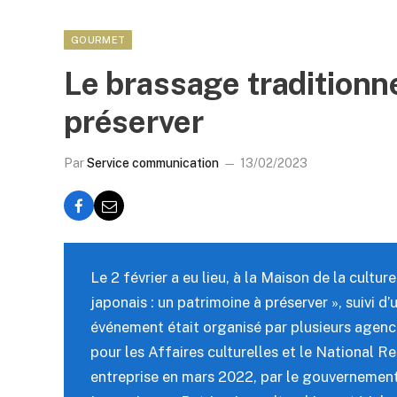
GOURMET
Le brassage traditionne
préserver
Par
Service communication
13/02/2023
Le 2 février a eu lieu, à la Maison de la cultu
japonais : un patrimoine à préserver », suivi 
événement était organisé par plusieurs agenc
pour les Affaires culturelles et le National 
entreprise en mars 2022, par le gouvernement