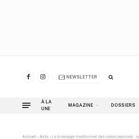
NEWSLETTER
Facebook
Instagram
À LA
MAGAZINE
DOSSIERS
UNE
Accueil
»
Actu
»
Le brassage traditionnel des sakés japonais : u