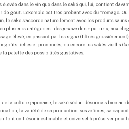
us élevée dans le vin que dans le
saké
qui, lui, contient davan
ur de goût. L’exemple est très probant avec du fromage. Ou
in, le
saké
s’accorde naturellement avec les produits salins e
 en plusieurs catégories : des
junmai
dits « pur riz », aux él
ssage élevé, en passant par les
nigori
(filtrés grossièrement)
x goûts riches et prononcés, ou encore les sakés vieillis (
ko
 la palette des possibilités gustatives.
 de la culture japonaise, le
saké
séduit désormais bien au-de
rication, la variété de sa production, ses arômes, sa capacit
r, en font un trésor inestimable et universel à préserver pour 