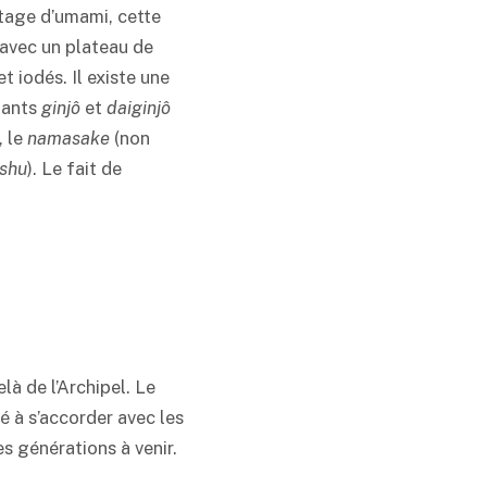
tage d’
umami
, cette
 avec un plateau de
t iodés. Il existe une
égants
ginjô
et
daiginjô
, le
namasake
(non
shu
). Le fait de
là de l’Archipel. Le
é à s’accorder avec les
les générations à venir.