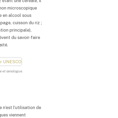
 étant une céréale, il
non microscopique
e en alcool sous
page, cuisson du riz ;
ion principale),
lèvent du savoir-faire
ité.
e et œnologue.
e n’est l’utilisation de
iques viennent