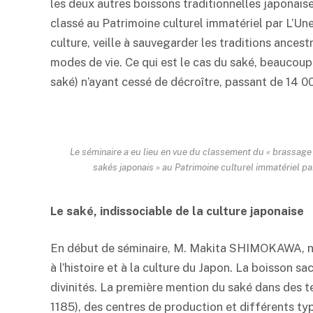
les deux autres boissons traditionnelles japonaises 
classé au Patrimoine culturel immatériel par L’Une
culture, veille à sauvegarder les traditions ancest
modes de vie. Ce qui est le cas du
saké
, beaucoup
saké
) n’ayant cessé de décroître, passant de 14 0
Le séminaire a eu lieu en vue du classement du « brassage 
sakés japonais » au Patrimoine culturel immatériel pa
Le
saké
, indissociable de la culture japonaise
En début de séminaire, M. Makita SHIMOKAWA, no
à l’histoire et à la culture du Japon. La boisson s
divinités. La première mention du
saké
dans des te
1185), des centres de production et différents t