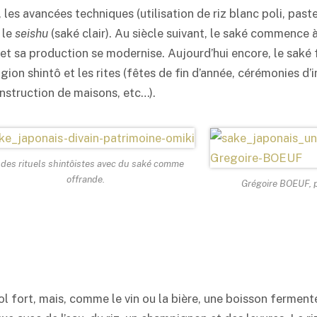
, les avancées techniques (utilisation de riz blanc poli, pas
 le
seishu
(
saké
clair). Au siècle suivant, le
saké
commence à 
 et sa production se modernise. Aujourd’hui encore, le
saké
f
igion shintô et les rites (fêtes de fin d’année, cérémonies d’
nstruction de maisons, etc…).
des rituels shintôistes avec du
saké
comme
offrande.
Grégoire BOEUF, 
ol fort, mais, comme le vin ou la bière, une boisson fermenté