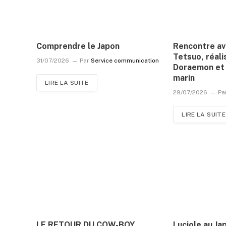
Comprendre le Japon
Rencontre a
Tetsuo, réali
31/07/2026
Par
Service communication
Doraemon et 
marin
LIRE LA SUITE
29/07/2026
Pa
LIRE LA SUITE
LE RETOUR DU COW-BOY
Luciole au Ja