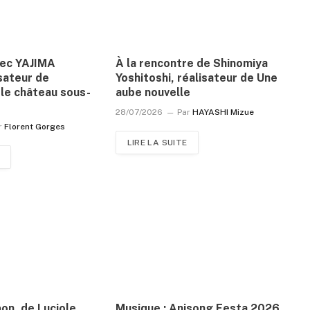
vec YAJIMA
À la rencontre de Shinomiya
sateur de
Yoshitoshi, réalisateur de Une
le château sous-
aube nouvelle
28/07/2026
Par
HAYASHI Mizue
r
Florent Gorges
LIRE LA SUITE
pon, de Luciole
Musique : Anisong Festa 2026,