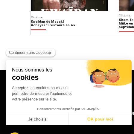
Cinéma
Cinéma
Sham, le
Kwaïdan de Masaki
Miike en 
Kobayashi restauré en 4k
septemb
HOME
QU