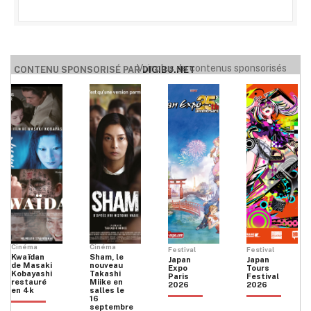
Voir plus de contenus sponsorisés
CONTENU SPONSORISÉ PAR
DIGIBU.NET
Cinéma
Cinéma
Festival
Festival
Kwaïdan
Sham, le
Japan
Japan
de Masaki
nouveau
Expo
Tours
Kobayashi
Takashi
Paris
Festival
restauré
Miike en
2026
2026
en 4k
salles le
16
septembre