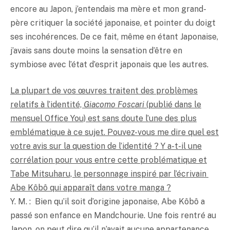
encore au Japon, j’entendais ma mère et mon grand-
père critiquer la société japonaise, et pointer du doigt
ses incohérences. De ce fait, même en étant Japonaise,
j’avais sans doute moins la sensation d’être en
symbiose avec l’état d’esprit japonais que les autres.
La plupart de vos œuvres traitent des problèmes
relatifs à l’identité,
Giacomo Foscari
(publié dans le
mensuel Office You) est sans doute l’une des plus
emblématique à ce sujet. Pouvez-vous me dire quel est
votre avis sur la question de l’identité ? Y a-t-il une
corrélation pour vous entre cette problématique et
Tabe Mitsuharu, le personnage inspiré par l’écrivain
Abe Kôbô qui apparaît dans votre manga ?
Y. M. : Bien qu’il soit d’origine japonaise, Abe Kôbô a
passé son enfance en Mandchourie. Une fois rentré au
Japon, on peut dire qu’il n’avait aucune appartenance