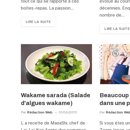
tout ce qui se rapporte à ces
évolué au cour
boîtes-repas. La passion…
décennies. Enq
nombre de…
LIRE LA SUITE
LIRE LA SUITE
Wakame sarada (Salade
Beaucoup d
d’algues wakame)
dans une p
Par
Rédaction Web
01/06/2013
Par
Rédaction We
L a recette de MasaShi, chef de
Si vous êtes un
Laï-Laï Ken Après des semaines
Zoom Japon, v