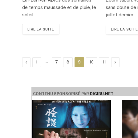
de temps maussade et de pluie, le
sans doute de
soleil…
juillet dernier…
LIRE LA SUITE
LIRE LA SUITE
Précédent
…
Suivant
1
7
8
9
10
11
CONTENU SPONSORISÉ PAR
DIGIBU.NET