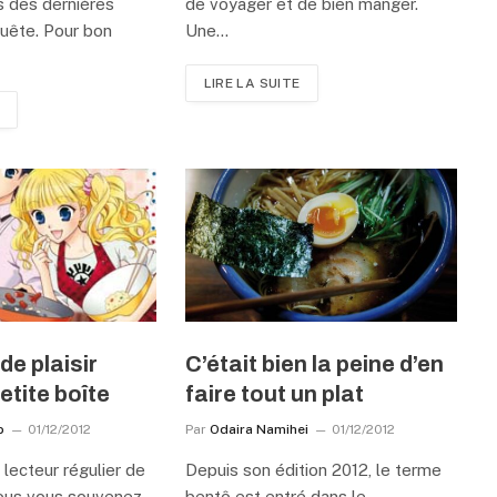
s des dernières
de voyager et de bien manger.
uête. Pour bon
Une…
LIRE LA SUITE
e plaisir
C’était bien la peine d’en
etite boîte
faire tout un plat
b
01/12/2012
Par
Odaira Namihei
01/12/2012
 lecteur régulier de
Depuis son édition 2012, le terme
ous vous souvenez
bentô est entré dans le