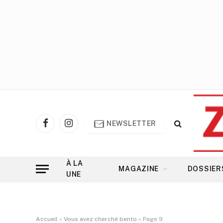
NEWSLETTER
Facebook
Instagram
À LA
MAGAZINE
DOSSIER
UNE
Accueil
»
Vous avez cherché bento
»
Page 9