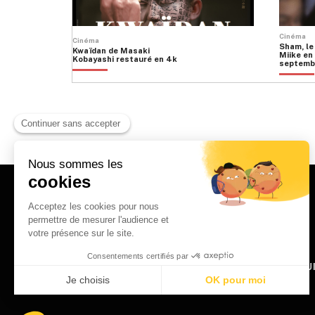
Cinéma
Cinéma
Sham, le
Kwaïdan de Masaki
Miike en 
Kobayashi restauré en 4k
septemb
HOME
QU