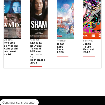
Cinéma
Cinéma
Festival
Festival
Kwaïdan
Sham, le
Japan
Japan
de Masaki
nouveau
Expo
Tours
Kobayashi
Takashi
Paris
Festival
restauré
Miike en
2026
2026
en 4k
salles le
16
septembre
2026