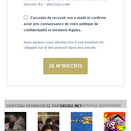
inscrire. Ex. : abc@xyz.com
J'accepte de recevoir vos e-mails et confirme
avoir pris connaissance de votre politique de
confidentialité et mentions légales.
Vous pouvez vous désinscrire à tout moment en
cliquant sur le lien présent dans nos emails.
JE M'INSCRIS
Voir plus de contenus sponsorisés
CONTENU SPONSORISÉ PAR
DIGIBU.NET