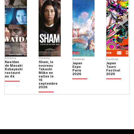
Cinéma
Cinéma
Festival
Festival
Kwaïdan
Sham, le
Japan
Japan
de Masaki
nouveau
Expo
Tours
Kobayashi
Takashi
Paris
Festival
restauré
Miike en
2026
2026
en 4k
salles le
16
septembre
2026