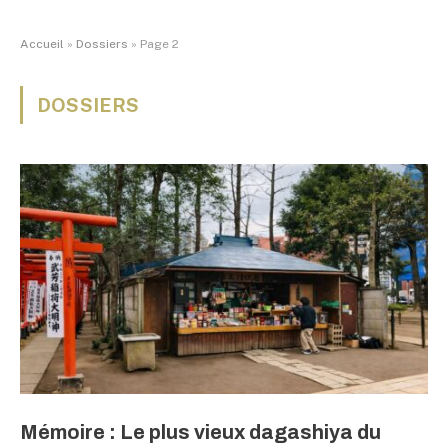
Accueil
»
Dossiers
»
Page 2
DOSSIERS
Mémoire : Le plus vieux dagashiya du