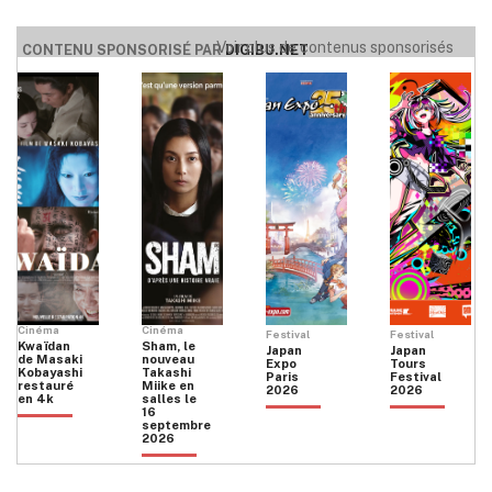
Voir plus de contenus sponsorisés
CONTENU SPONSORISÉ PAR
DIGIBU.NET
Cinéma
Cinéma
Festival
Festival
Kwaïdan
Sham, le
Japan
Japan
de Masaki
nouveau
Expo
Tours
Kobayashi
Takashi
Paris
Festival
restauré
Miike en
2026
2026
en 4k
salles le
16
septembre
2026