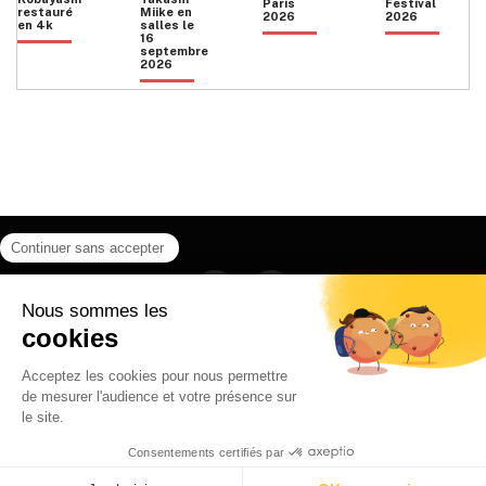
Paris
Festival
restauré
Miike en
2026
2026
en 4k
salles le
16
septembre
2026
Facebook
Instagram
HOME
QUI SOMMES NOUS
CONTACT
POLITIQUE DE CONFIDENTIALITÉ
日本語
© 2026 Ilyfunet communication