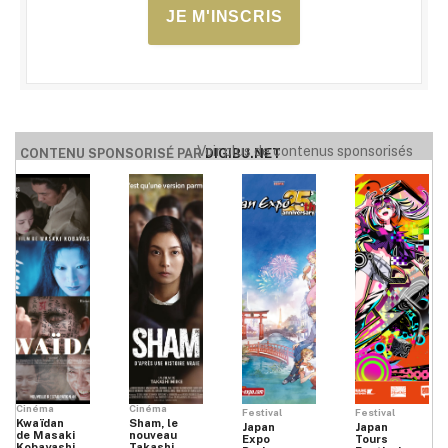
JE M'INSCRIS
Voir plus de contenus sponsorisés
CONTENU SPONSORISÉ PAR
DIGIBU.NET
Cinéma
Cinéma
Festival
Festival
Kwaïdan
Sham, le
Japan
Japan
de Masaki
nouveau
Expo
Tours
Kobayashi
Takashi