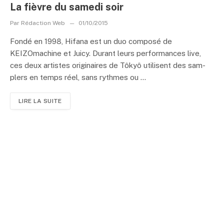
La fièvre du samedi soir
Par
Rédaction Web
01/10/2015
Fondé en 1998, Hifana est un duo composé de
KEIZOmachine et Juicy. Durant leurs per­for­man­ces live,
ces deux artis­tes originaires de Tôkyô uti­li­sent des sam­
plers en temps réel, sans ryth­mes ou ...
LIRE LA SUITE