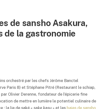
aies de sansho Asakura,
 de la gastronomie
ains orchestré par les chefs Jérôme Banctel
rve Paris 8) et Stéphane Pitré (Restaurant le schiap,
 par Olivier Derenne, fondateur de l’épicerie fine
cation de mettre en lumière le potentiel culinaire de
 : la lie de
saké
«
sake kasu
» et les
baies de sansho