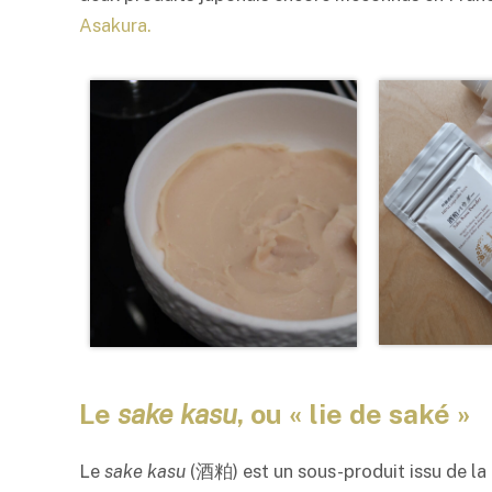
Asakura.
Le
sake kasu
, ou « lie de saké »
Le
sake kasu
(酒粕) est un sous-produit issu de la