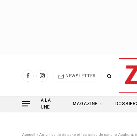
NEWSLETTER
Facebook
Instagram
À LA
MAGAZINE
DOSSIER
UNE
Accueil
»
Actu
»
La lie de saké et les baies de sansho Asakura,