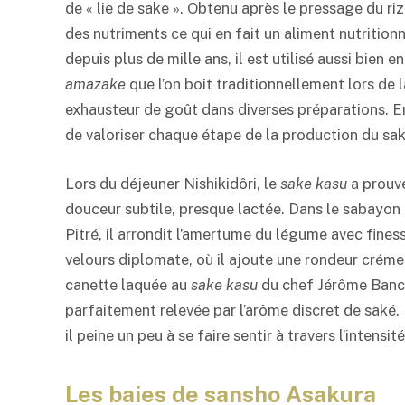
de « lie de sake ». Obtenu après le pressage du riz
des nutriments ce qui en fait un aliment nutritio
depuis plus de mille ans, il est utilisé aussi bien 
amazake
que l’on boit traditionnellement lors de l
exhausteur de goût dans diverses préparations. En
de valoriser chaque étape de la production du
sa
Lors du déjeuner Nishikidôri, le
sake kasu
a prouvé
douceur subtile, presque lactée. Dans le sabayo
Pitré, il arrondit l’amertume du légume avec fine
velours diplomate, où il ajoute une rondeur crémeus
canette laquée au
sake kasu
du chef Jérôme Banct
parfaitement relevée par l’arôme discret de
saké
.
il peine un peu à se faire sentir à travers l’intensi
Les baies de sansho Asakura