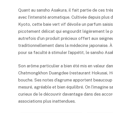
Quant au sansho Asakura, il fait partie de ces tré
avec l’intensité aromatique. Cultivée depuis plus
Kyoto, cette baie vert vif dévoile un parfum saisis
picotement délicat qui engourdit légèrement le pal
autrefois d’un produit précieux offert aux seigneu
traditionnellement dans la médecine japonaise. À 
pour sa faculté à stimuler l’appétit, le sansho Asak
Son arôme particulier a bien été mis en valeur da
Chatmongkhon Duangdee (restaurant Hokusai, Hôte
bouche. Ses notes d’agrume apportent beaucoup de
mesuré, agréable et bien équilibré. On l’imagine 
curieux de le découvrir davantage dans des accord
associations plus inattendues.