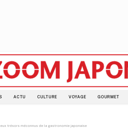
S
ACTU
CULTURE
VOYAGE
GOURMET
 deux trésors méconnus de la gastronomie japonaise