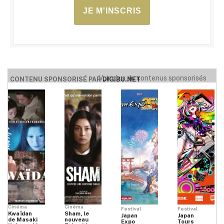
JE M'INSCRIS
Voir plus de contenus sponsorisés
CONTENU SPONSORISÉ PAR
DIGIBU.NET
Cinéma
Cinéma
Festival
Festival
Kwaïdan
Sham, le
Japan
Japan
de Masaki
nouveau
Expo
Tours