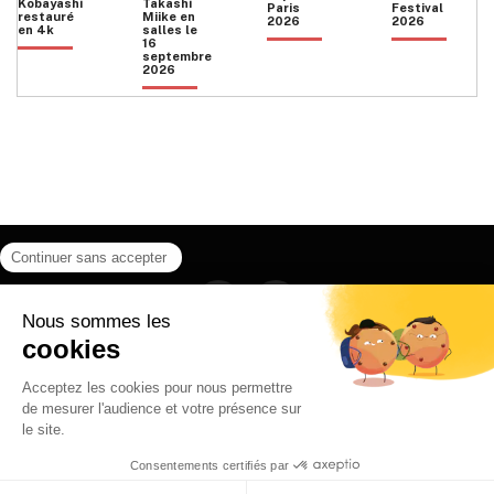
Kobayashi
Takashi
Paris
Festival
restauré
Miike en
2026
2026
en 4k
salles le
16
septembre
2026
Facebook
Instagram
HOME
QUI SOMMES NOUS
CONTACT
POLITIQUE DE CONFIDENTIALITÉ
日本語
© 2026 Ilyfunet communication