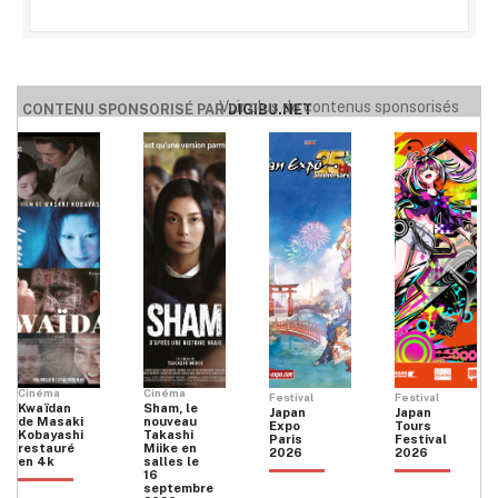
Voir plus de contenus sponsorisés
CONTENU SPONSORISÉ PAR
DIGIBU.NET
Cinéma
Cinéma
Festival
Festival
Kwaïdan
Sham, le
Japan
Japan
de Masaki
nouveau
Expo
Tours
Kobayashi
Takashi
Paris
Festival
restauré
Miike en
2026
2026
en 4k
salles le
16
septembre