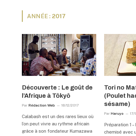
ANNÉE :
2017
Découverte : Le goût de
Tori no Ma
l’Afrique à Tôkyô
(Poulet ha
sésame)
Par
Rédaction Web
18/12/2017
Par
Haruyo
17/
Calabash est un des rares lieux où
l’on peut vivre au rythme africain
Préparation 1 –
grâce à son fondateur Kumazawa
chemisé avec un