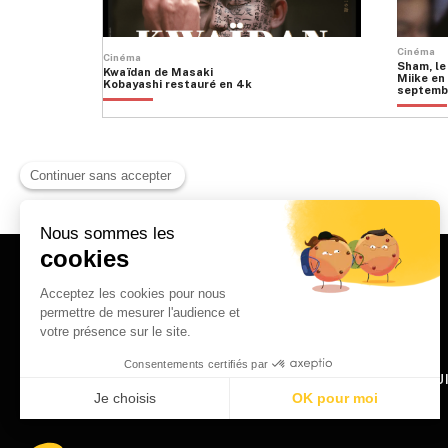
Cinéma
Cinéma
Sham, le
Kwaïdan de Masaki
Miike en 
Kobayashi restauré en 4k
septemb
HOME
QU