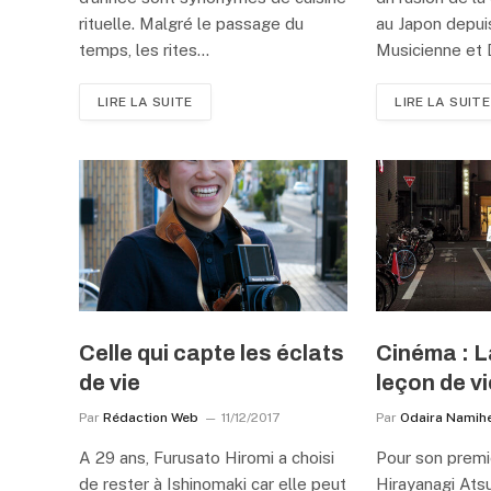
rituelle. Malgré le passage du
au Japon depui
temps, les rites…
Musicienne et 
LIRE LA SUITE
LIRE LA SUITE
Celle qui capte les éclats
Cinéma : La
de vie
leçon de vi
Par
Rédaction Web
11/12/2017
Par
Odaira Namihe
A 29 ans, Furusato Hiromi a choisi
Pour son premi
de rester à Ishinomaki car elle peut
Hirayanagi Ats