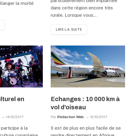
particulièrement bien implantée
langer la moitié
dans cette région encore très
rurale. Lorsque vous…
LIRE LA SUITE
lturel en
Echanges : 10 000 km à
vol d’oiseau
14/12/2017
Par
Rédaction Web
12/12/2017
participe à la
Il est de plus en plus facile de se
 culture congolaise
rendre directement en Afrique