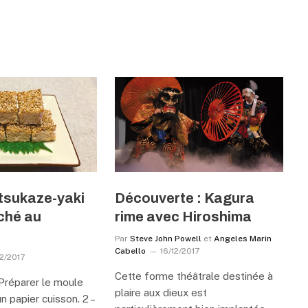
tsukaze-yaki
Découverte : Kagura
ché au
rime avec Hiroshima
Par
Steve John Powell
et
Angeles Marin
Cabello
16/12/2017
12/2017
Cette forme théâtrale destinée à
 Préparer le moule
plaire aux dieux est
 papier cuisson. 2 –