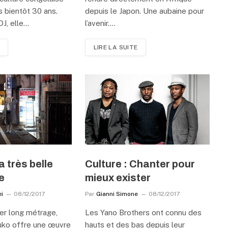
s bientôt 30 ans.
depuis le Japon. Une aubaine pour
DJ, elle…
l’avenir.…
LIRE LA SUITE
 très belle
Culture : Chanter pour
e
mieux exister
i
08/12/2017
Par
Gianni Simone
08/12/2017
er long métrage,
Les Yano Brothers ont connu des
uko offre une œuvre
hauts et des bas depuis leur