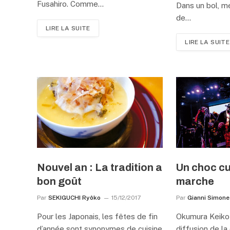
Fusahiro. Comme…
Dans un bol, mé
de…
LIRE LA SUITE
LIRE LA SUITE
Nouvel an : La tradition a
Un choc cu
bon goût
marche
Par
SEKIGUCHI Ryôko
15/12/2017
Par
Gianni Simone
Pour les Japonais, les fêtes de fin
Okumura Keiko 
d’année sont synonymes de cuisine
diffusion de la