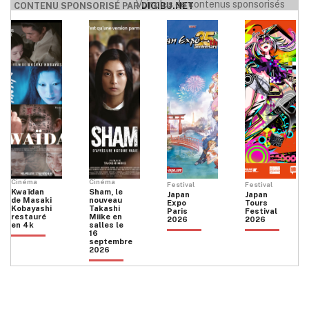
Voir plus de contenus sponsorisés
CONTENU SPONSORISÉ PAR
DIGIBU.NET
Cinéma
Cinéma
Festival
Festival
Kwaïdan
Sham, le
Japan
Japan
de Masaki
nouveau
Expo
Tours
Kobayashi
Takashi
Paris
Festival
restauré
Miike en
2026
2026
en 4k
salles le
16
septembre
2026