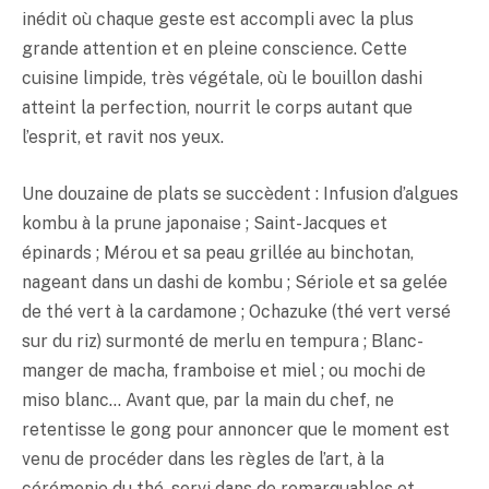
inédit où chaque geste est accompli avec la plus
grande attention et en pleine conscience. Cette
cuisine limpide, très végétale, où le bouillon dashi
atteint la perfection, nourrit le corps autant que
l’esprit, et ravit nos yeux.
Une douzaine de plats se succèdent : Infusion d’algues
kombu à la prune japonaise ; Saint-Jacques et
épinards ; Mérou et sa peau grillée au binchotan,
nageant dans un dashi de kombu ; Sériole et sa gelée
de thé vert à la cardamone ; Ochazuke (thé vert versé
sur du riz) surmonté de merlu en
tempura
; Blanc-
manger de macha, framboise et miel ; ou mochi de
miso
blanc… Avant que, par la main du chef, ne
retentisse le gong pour annoncer que le moment est
venu de procéder dans les règles de l’art, à la
cérémonie du thé, servi dans de remarquables et