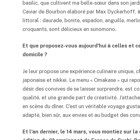
basilic, que cultivent ma belle-sœur dans son jar
Caviar de Bourbon élaboré par Max Dyckerhoff, à L
littoral : daurade, bonite, espadon, anguille, merl
croquants, sont délicieux en sunomono.
Et que proposez-vous aujourd’hui à celles et c
domicile ?
Je leur propose une expérience culinaire unique, c
japonaise et nikkei. Le menu « Omakase » qui repos
désir des convives de se laisser surprendre, est co
qualité, et une grande part de créativité. J’attach
en scène du dîner. C’est un véritable voyage gustat
adapté, bien sûr, aux envies et au budget des conv
Et l’an dernier, le
14 mars, vous montiez sur la