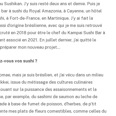
au Sushikan. J’y suis resté deux ans et demie. Puis je
du bar à sushi du Royal Amazonia, à Cayenne, un hôtel
hi, à Fort-de-France, en Martinique. J’y ai fait la
si d’origine brésilienne, avec qui je me suis retrouvé
 recruté en 2018 pour être le chef du Kampai Sushi Bar à
t associé en 2021. En juillet dernier, j’ai quitté le
t préparer mon nouveau projet…
-vous vos sushi ?
mae, mais je suis brésilien, et j’ai vécu dans un milieu
ikkei, issue du métissage des cultures culinaires
 jouant sur la puissance des assaisonnements et la
se, par exemple, du sashimi de saumon au leche de
nade à base de fumet de poisson, d’herbes, de p’tit
ente mes plats de fleurs comestibles, comme celles du