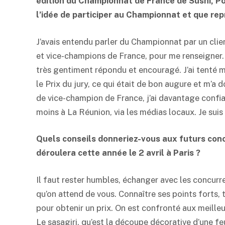
édition du Championnat de France de Sushi, Po
l’idée de participer au Championnat et que rep
J’avais entendu parler du Championnat par un clie
et vice-champions de France, pour me renseigner
très gentiment répondu et encouragé. J’ai tenté m
le Prix du jury, ce qui était de bon augure et m’a
de vice-champion de France, j’ai davantage confianc
moins à La Réunion, via les médias locaux. Je suis m
Quels conseils donneriez-vous aux futurs con
déroulera cette année le 2 avril à Paris ?
Il faut rester humbles, échanger avec les concurren
qu’on attend de vous. Connaître ses points forts, 
pour obtenir un prix. On est confronté aux meilleu
Le sasagiri, qu’est la découpe décorative d’une fe