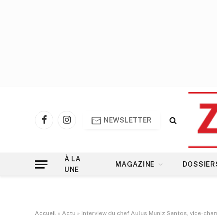
NEWSLETTER
Facebook
Instagram
À LA
MAGAZINE
DOSSIER
UNE
Accueil
»
Actu
»
Interview du chef Aulus Muniz Santos, vice-cha