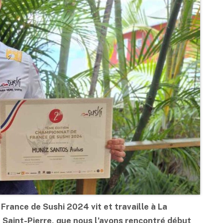
France de Sushi 2024 vit et travaille à La
 Saint-Pierre, que
nous l’a
vons rencontré début