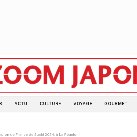
S
ACTU
CULTURE
VOYAGE
GOURMET
mpion de France de Sushi 2024, à La Réunion !