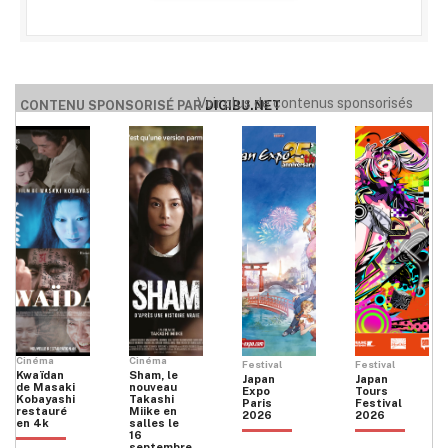
Voir plus de contenus sponsorisés
CONTENU SPONSORISÉ PAR
DIGIBU.NET
Cinéma
Cinéma
Festival
Festival
Kwaïdan
Sham, le
Japan
Japan
de Masaki
nouveau
Expo
Tours
Kobayashi
Takashi
Paris
Festival
restauré
Miike en
2026
2026
en 4k
salles le
16
septembre