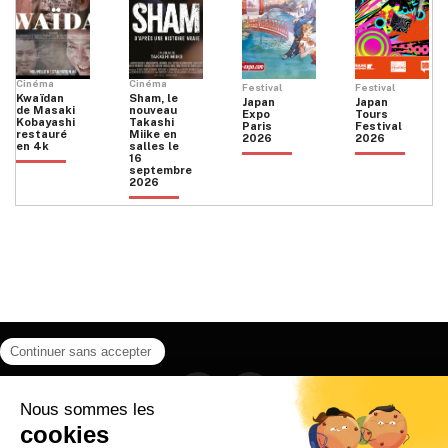
Cinéma
Cinéma
Festival
Festival
Kwaïdan
Sham, le
Japan
Japan
de Masaki
nouveau
Expo
Tours
Kobayashi
Takashi
Paris
Festival
restauré
Miike en
2026
2026
en 4k
salles le
16
septembre
2026
Facebook
Instagram