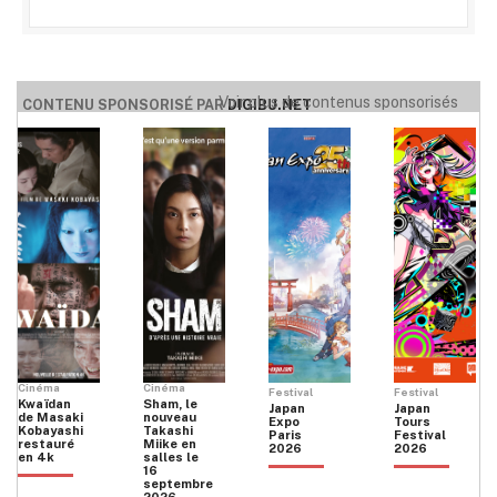
Voir plus de contenus sponsorisés
CONTENU SPONSORISÉ PAR
DIGIBU.NET
Cinéma
Cinéma
Festival
Festival
Kwaïdan
Sham, le
Japan
Japan
de Masaki
nouveau
Expo
Tours
Kobayashi
Takashi
Paris
Festival
restauré
Miike en
2026
2026
en 4k
salles le
16
septembre