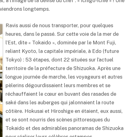
 à l’image de la devise du chef : « ichigo-ichie » ! Une
uviendrons longtemps.
Ravis aussi de nous transporter, pour quelques
heures, dans le passé. Sur cette voie de la mer de
l’Est, dite « Tokaido », dominée par le Mont Fuji,
reliant Kyoto, la capitale impériale, à Edo (future
Tokyo) : 53 étapes, dont 22 situées sur l’actuel
territoire de la préfecture de Shizuoka. Après une
longue journée de marche, les voyageurs et autres
pèlerins dégourdissaient leurs membres et se
réchauffaient le cœur en buvant des rasades de
saké
dans les auberges qui jalonnaient la route
côtière. Hokusai et Hiroshige en étaient, eux aussi,
et se sont nourris des scènes pittoresques du
Tokaido et des admirables panoramas de Shizuoka
pour réaliser leurs célèbres estampes.