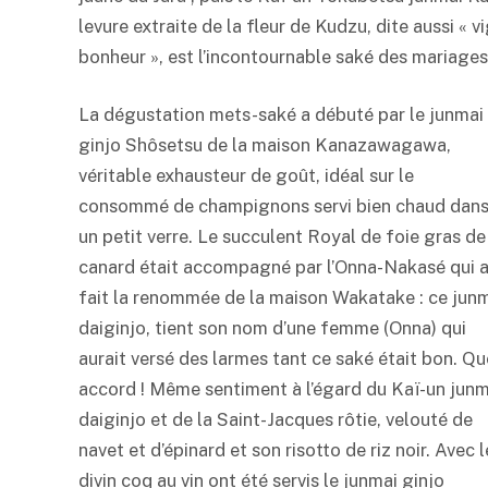
levure extraite de la fleur de Kudzu, dite aussi « v
bonheur », est l’incontournable
saké
des mariages 
La dégustation mets-
saké
a débuté par le junmai
ginjo Shôsetsu de la maison Kanazawagawa,
véritable exhausteur de goût, idéal sur le
consommé de champignons servi bien chaud dan
un petit verre. Le succulent Royal de foie gras de
canard était accompagné par l’Onna-Nakasé qui 
fait la renommée de la maison Wakatake : ce jun
daiginjo, tient son nom d’une femme (Onna) qui
aurait versé des larmes tant ce
saké
était bon. Qu
accord ! Même sentiment à l’égard du Kaï-un jun
daiginjo et de la Saint-Jacques rôtie, velouté de
navet et d’épinard et son risotto de riz noir. Avec l
divin coq au vin ont été servis le junmai ginjo