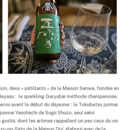
ion, deux « pétillants » de la Maison Sanwa, fondée en
Ieyasu : le sparkling Garyubai méthode champenoise,
servis avant le début du déjeuner : le Tokubetsu junmai
 junmai Yasohachi de Sugii Shuzo, seul
saké
s goûté, dont les arômes rappellent un peu ceux du vin
uzu-no-Sato de la Maison Doï, élaboré avec de la