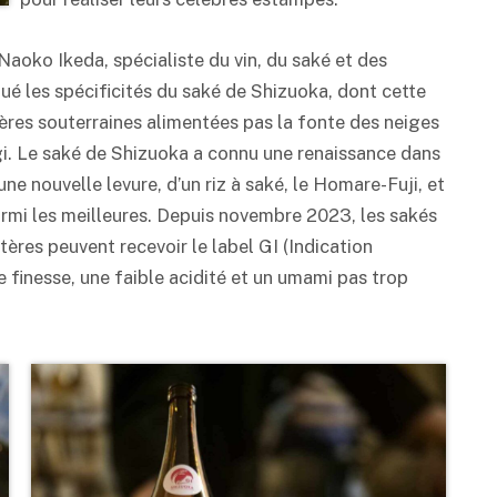
Naoko Ikeda, spécialiste du vin, du
saké
et des
qué les spécificités du
saké
de Shizuoka, dont cette
vières souterraines alimentées pas la fonte des neiges
i. Le
saké
de Shizuoka a connu une renaissance dans
e nouvelle levure, d’un riz à
saké
, le Homare-Fuji, et
armi les meilleures. Depuis novembre 2023, les sakés
ères peuvent recevoir le label GI (Indication
 finesse, une faible acidité et un
umami
pas trop