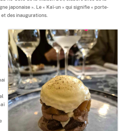
igne japonaise ». Le « Kaï-un » qui signifie « porte-
et des inaugurations.
s
a
mai
el
maï
e