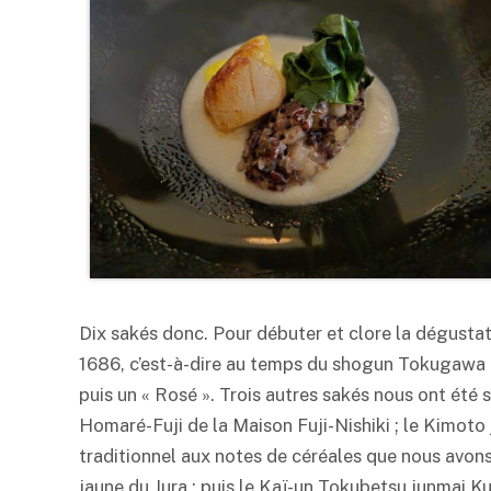
Dix sakés donc. Pour débuter et clore la dégustat
1686, c’est-à-dire au temps du shogun Tokugawa 
puis un « Rosé ». Trois autres sakés nous ont été 
Homaré-Fuji de la Maison Fuji-Nishiki ; le Kimoto
traditionnel aux notes de céréales que nous avon
jaune du Jura ; puis le Kaï-un Tokubetsu junmai K