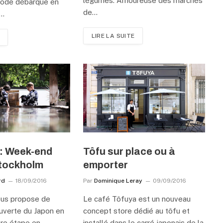
légumes. Amoureuse des marchés
 mode débarque en
de…
s…
LIRE LA SUITE
: Week-end
Tôfu sur place ou à
Stockholm
emporter
rd
18/09/2016
Par
Dominique Leray
09/09/2016
us propose de
Le café Tôfuya est un nouveau
ouverte du Japon en
concept store dédié au tôfu et
re étape en
installé dans le carré japonais de la