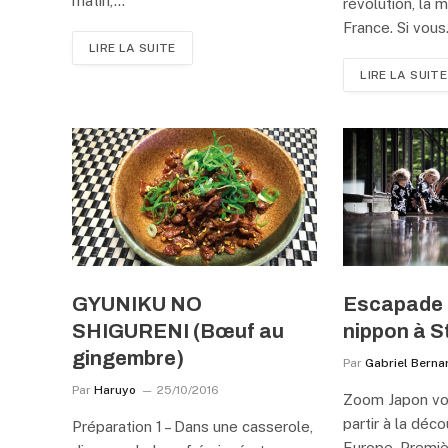
matin,…
révolution, la
France. Si vou
LIRE LA SUITE
LIRE LA SUITE
GYUNIKU NO
Escapade 
SHIGURENI (Bœuf au
nippon à 
gingembre)
Par
Gabriel Berna
Par
Haruyo
25/10/2016
Zoom Japon vo
partir à la déc
Préparation 1 – Dans une casserole,
Europe. Premiè