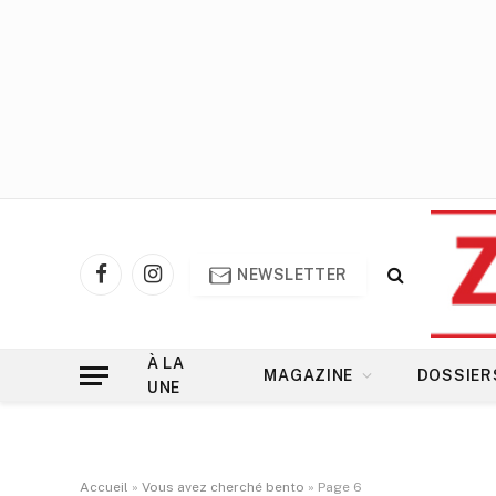
NEWSLETTER
Facebook
Instagram
À LA
MAGAZINE
DOSSIER
UNE
Accueil
»
Vous avez cherché bento
»
Page 6