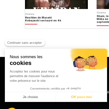
Cinéma
Cinéma
Sham, le
Kwaïdan de Masaki
Miike en 
Kobayashi restauré en 4k
septemb
HOME
QU