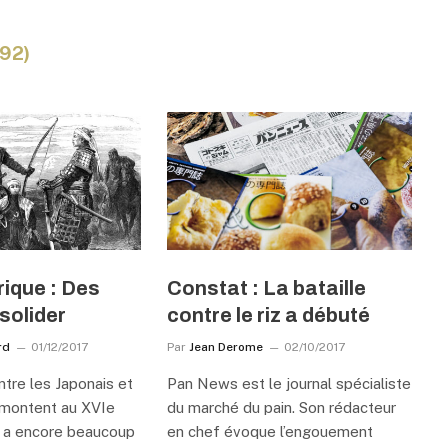
92)
rique : Des
Constat : La bataille
solider
contre le riz a débuté
rd
01/12/2017
Par
Jean Derome
02/10/2017
ntre les Japonais et
Pan News est le journal spécialiste
remontent au XVIe
du marché du pain. Son rédacteur
 y a encore beaucoup
en chef évoque l’engouement