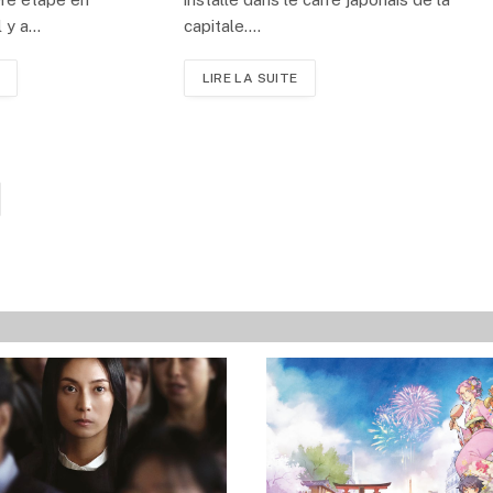
l y a…
capitale.…
LIRE LA SUITE
ivant