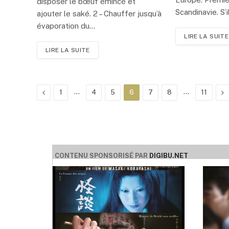
disposer le bœuf émincé et
Scandinavie. S’i
ajouter le saké. 2 – Chauffer jusqu’à
évaporation du…
LIRE LA SUITE
LIRE LA SUITE
Précédent
…
…
Su
1
4
5
6
7
8
11
CONTENU SPONSORISÉ PAR
DIGIBU.NET