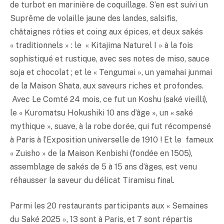
de turbot en marinière de coquillage. S’en est suivi un
Suprême de volaille jaune des landes, salsifis,
châtaignes rôties et coing aux épices, et deux sakés
« traditionnels » : le « Kitajima Naturel I » à la fois
sophistiqué et rustique, avec ses notes de
miso
, sauce
soja et chocolat ; et le « Tengumai », un yamahai junmai
de la Maison Shata, aux saveurs riches et profondes.
Avec Le Comté 24 mois, ce fut un Koshu (
saké
vieilli),
le « Kuromatsu Hokushiki 10 ans d’âge », un «
saké
mythique », suave, à la robe dorée, qui fut récompensé
à Paris à l’Exposition universelle de 1910 ! Et le fameux
« Zuisho » de la Maison Kenbishi (fondée en 1505),
assemblage de sakés de 5 à 15 ans d’âges, est venu
réhausser la saveur du délicat Tiramisu final.
Parmi les 20 restaurants participants aux « Semaines
du
Saké
2025 », 13 sont à Paris, et 7 sont répartis