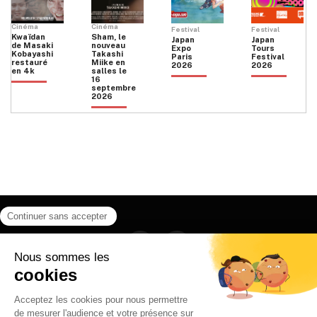
Cinéma
Cinéma
Festival
Festival
Kwaïdan
Sham, le
Japan
Japan
de Masaki
nouveau
Expo
Tours
Kobayashi
Takashi
Paris
Festival
restauré
Miike en
2026
2026
en 4k
salles le
16
septembre
2026
Facebook
Instagram
HOME
QUI SOMMES NOUS
CONTACT
POLITIQUE DE CONFIDENTIALITÉ
日本語