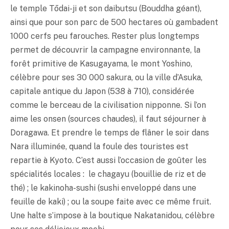
le temple Tōdai-ji et son daibutsu (Bouddha géant),
ainsi que pour son parc de 500 hectares où gambadent
1000 cerfs peu farouches. Rester plus longtemps
permet de découvrir la campagne environnante, la
forêt primitive de Kasugayama, le mont Yoshino,
célèbre pour ses 30 000 sakura, ou la ville d’Asuka,
capitale antique du Japon (538 à 710), considérée
comme le berceau de la civilisation nipponne. Si l’on
aime les onsen (sources chaudes), il faut séjourner à
Doragawa. Et prendre le temps de flâner le soir dans
Nara illuminée, quand la foule des touristes est
repartie à Kyoto. C’est aussi l’occasion de goûter les
spécialités locales : le chagayu (bouillie de riz et de
thé) ; le kakinoha-sushi (sushi enveloppé dans une
feuille de kaki) ; ou la soupe faite avec ce même fruit.
Une halte s’impose à la boutique Nakatanidou, célèbre