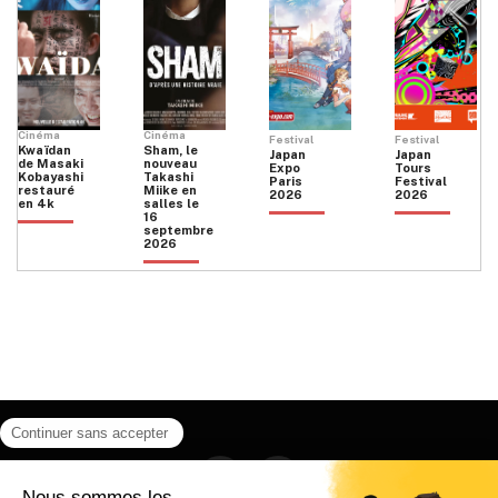
Cinéma
Cinéma
Festival
Festival
Kwaïdan
Sham, le
Japan
Japan
de Masaki
nouveau
Expo
Tours
Kobayashi
Takashi
Paris
Festival
restauré
Miike en
2026
2026
en 4k
salles le
16
septembre
2026
Facebook
Instagram