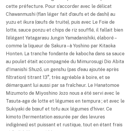
cette préfecture. Pour s’accorder avec le délicat
Chawanmushi (flan léger fait d’œufs et de dashi) au
yuzu
et ikura (œufs de truite), puis avec Le Foie de
lotte, sauce ponzu et chips de riz soufflé, il fallait bien
l’élégant Yatagarasu Jungin Yamadanishiki, élaboré –
comme la liqueur de Sakura – à Yoshino par Kitaoka
Honten. La tranche fondante de kabocha dans sa sauce
au poulet était accompagnée du Mimurosugi Dio Abita
d’Imanishi Shuzō, un genshu (pas d’eau ajoutée après
filtration) titrant 13°, très agréable à boire, et se
démarquant lui aussi par sa fraîcheur. Le Hanatomoe
Mizumoto de Miyoshino Jozo nous a été servi avec le
Tasuta-age de lotte et légumes en
tempura
; et avec le
Sukiyaki de bœuf et tofu aux légumes d’hiver. Ce
kimoto (fermentation assurée par des levures
indigènes) est puissant et rustique, tout en étant frais