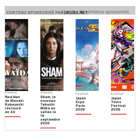
Voir plus de contenus sponsorisés
CONTENU SPONSORISÉ PAR
DIGIBU.NET
Cinéma
Cinéma
Festival
Festival
Kwaïdan
Sham, le
Japan
Japan
de Masaki
nouveau
Expo
Tours
Kobayashi
Takashi
Paris
Festival
restauré
Miike en
2026
2026
en 4k
salles le
16
septembre
2026