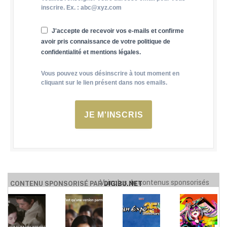
inscrire. Ex. : abc@xyz.com
J'accepte de recevoir vos e-mails et confirme
avoir pris connaissance de votre politique de
confidentialité et mentions légales.
Vous pouvez vous désinscrire à tout moment en
cliquant sur le lien présent dans nos emails.
JE M'INSCRIS
Voir plus de contenus sponsorisés
CONTENU SPONSORISÉ PAR
DIGIBU.NET