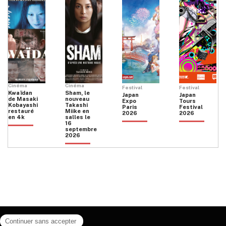
Cinéma
Cinéma
Festival
Festival
Kwaïdan
Sham, le
Japan
Japan
de Masaki
nouveau
Expo
Tours
Kobayashi
Takashi
Paris
Festival
restauré
Miike en
2026
2026
en 4k
salles le
16
septembre
2026