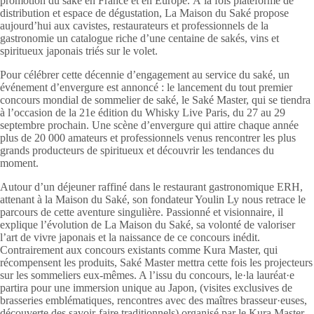
promotion du
saké
en France et en Europe. À la fois plateforme de
distribution et espace de dégustation, La Maison du
Saké
propose
aujourd’hui aux cavistes, restaurateurs et professionnels de la
gastronomie un catalogue riche d’une centaine de sakés, vins et
spiritueux japonais triés sur le volet.
Pour célébrer cette décennie d’engagement au service du
saké
, un
événement d’envergure est annoncé : le lancement du tout premier
concours mondial de sommelier de
saké
, le
Saké
Master, qui se tiendra
à l’occasion de la 21e édition du Whisky Live Paris, du 27 au 29
septembre prochain. Une scène d’envergure qui attire chaque année
plus de 20 000 amateurs et professionnels venus rencontrer les plus
grands producteurs de spiritueux et découvrir les tendances du
moment.
Autour d’un déjeuner raffiné dans le restaurant gastronomique ERH,
attenant à la Maison du
Saké
, son fondateur Youlin Ly nous retrace le
parcours de cette aventure singulière. Passionné et visionnaire, il
explique l’évolution de La Maison du
Saké
, sa volonté de valoriser
l’art de vivre japonais et la naissance de ce concours inédit.
Contrairement aux concours existants comme Kura Master, qui
récompensent les produits,
Saké
Master mettra cette fois les projecteurs
sur les sommeliers eux-mêmes. A l’issu du concours, le·la lauréat·e
partira pour une immersion unique au Japon, (visites exclusives de
brasseries emblématiques, rencontres avec des maîtres brasseur·euses,
découverte des savoir-faire traditionnels) organisé par le Kura Master,