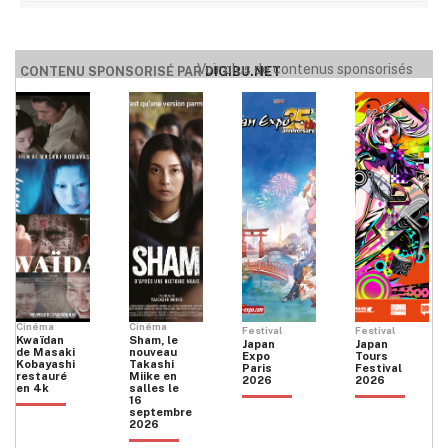
Voir plus de contenus sponsorisés
CONTENU SPONSORISÉ PAR
DIGIBU.NET
Cinéma
Cinéma
Festival
Festival
Kwaïdan
Sham, le
Japan
Japan
de Masaki
nouveau
Expo
Tours
Kobayashi
Takashi
Paris
Festival
restauré
Miike en
2026
2026
en 4k
salles le
16
septembre
2026