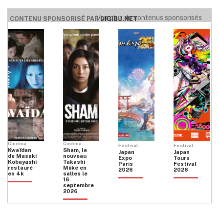
Voir plus de contenus sponsorisés
CONTENU SPONSORISÉ PAR
DIGIBU.NET
Cinéma
Cinéma
Festival
Festival
Kwaïdan
Sham, le
Japan
Japan
de Masaki
nouveau
Expo
Tours
Kobayashi
Takashi
Paris
Festival
restauré
Miike en
2026
2026
en 4k
salles le
16
septembre
2026